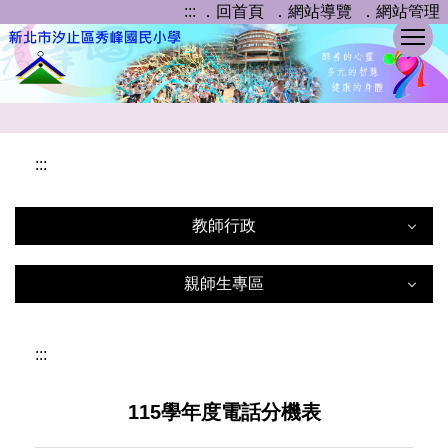
:::
．回首頁
．網站導覽
．網站管理
跳
到
主
要
內
容
區
:::
教師行政
教師行政
親師生專區
親師生專區
校務行政系統
:::
教室預約系統
家長會
115學年度電話分機表
秀峰國小圖書館
家庭教育專區