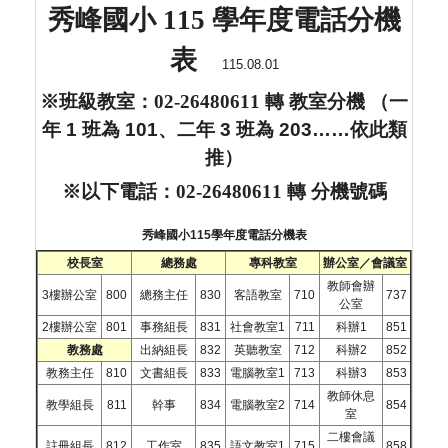
秀峰國小 115 學年度電話分機
班級教室位置圖
志工隊
表
115.08.01
電話分機表
教師會
※班級教室：02-26480611 轉 教室分機
（一
檔案下載
教育基金會
年 1 班為 101、二年 3 班為 203……依此類
推）
音樂社團
※以下電話：02-26480611 轉 分機號碼
親師生平台與數位資源
秀峰國小115學年度電話分機表
校園輔導期刊
校長室
總務處
專科教室
辦公室／會議室
教師會辦
3樓辦公室
800
總務主任
830
客語教室
710
737
秀峰校園趣
公室
2樓辦公室
801
事務組長
831
社會教室1
711
科辦1
851
校園食材登錄平臺
教務處
出納組長
832
英聽教室
712
科辦2
852
教務主任
810
文書組長
833
電腦教室1
713
科辦3
853
健康中心公告
教師休息
教學組長
811
幹事
834
電腦教室2
714
854
室
教學成果專區
二樓會議
註冊組長
812
工作室
835
語文教室1
715
858