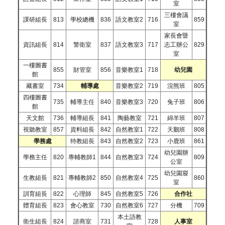
室
三樓會議
課研組長
813
學校總機
836
語文教室2
716
859
室
家長會暨
資訊組長
814
警衛室
837
語文教室3
717
志工辦公
829
室
一樓圖書
855
財管室
856
音樂教室1
718
幼兒園
館
藏書室
734
輔導處
音樂教室2
719
浣熊班
805
四樓圖書
735
輔導主任
840
音樂教室3
720
兔子班
806
館
天文館
736
輔導組長
841
陶藝教室
721
綿羊班
807
視聽教室
857
資料組長
842
自然教室1
722
天鵝班
808
學務處
特教組長
843
自然教室2
723
小鹿班
861
幼兒園辦
學務主任
820
專輔教師1
844
自然教室3
724
809
公室
幼兒園寢
生教組長
821
專輔教師2
850
自然教室4
725
860
室
訓育組長
822
心理師
845
自然教室5
726
合作社
體育組長
823
會心教室
730
自然教室6
727
分機
709
本土語教
衛生組長
824
諮商室
731
728
人事室